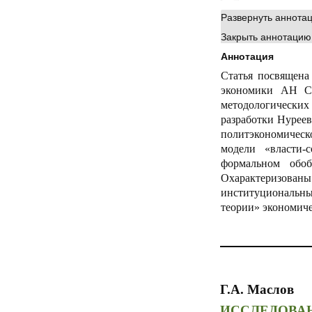
Развернуть аннота
Закрыть аннотацию
Аннотация
Статья посвящена
экономики АН СС
методологических
разработки Нуреев
политэкономическ
модели «власти-
формальном обоб
Охарактеризованы
институциональн
теории» экономич
Г.А. Маслов
ИССЛЕДОВАН