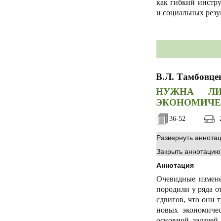
как гибкий инстр
и социальных резу
В.Л. Тамбовце
НУЖНА ЛИ
ЭКОНОМИЧЕ
36-52
2
Развернуть аннота
Закрыть аннотацию
Аннотация
Очевидные измене
породили у ряда о
сдвигов, что они 
новых экономичес
основной задачей