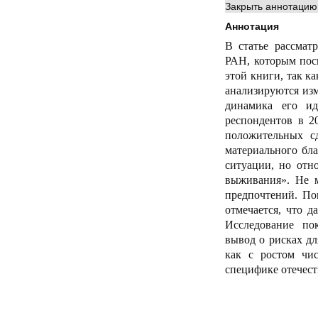
Закрыть аннотацию
Аннотация
В статье рассмат
РАН, которым посв
этой книги, так к
анализируются изм
динамика его ид
респондентов в 2
положительных сд
материального бла
ситуации, но отн
выживания». Не м
предпочтений. По
отмечается, что 
Исследование пока
вывод о рисках дл
как с ростом чи
специфике отечест