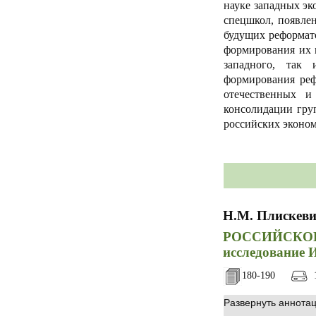
науке западных эк
спецшкол, появле
будущих реформат
формирования их 
западного, так 
формирования реф
отечественных и
консолидации гру
российских эконо
Н.М. Плискев
РОССИЙСКОЕ
исследование 
180-190
1
Развернуть аннота