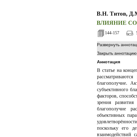
В.Н. Титов, Д
ВЛИЯНИЕ С
144-157
5
Развернуть аннота
Закрыть аннотацию
Аннотация
В статье на конце
рассматриваются
благополучие. А
субъективного бла
факторов, способс
зрения развития
благополучие ра
объективных пара
удовлетворённости
поскольку его д
взаимодействий 