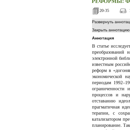
РЕФОРМЫ: Ф
20-35
1
Развернуть аннота
Закрыть аннотацию
Аннотация
В статье исследу
преобразований н
электронной библи
известным россий
реформ в «догоня
экономической н
периодам 1992–199
ограниченности 
процессов и нар
отставанию идео
прагматичная ид
терапии, с сохр
катализатором пре
планирование. Так