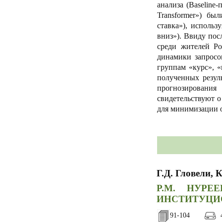
анализа (Baseline
Transformer») бы
ставка»), исполь
вниз»). Ввиду пос
среди жителей Ро
динамики запросо
группам «курс», 
полученных резул
прогнозирования
свидетельствуют о
для минимизации 
Г.Д. Гловели, 
Р.М. НУР
ИНСТИТУЦИ
91-104
4