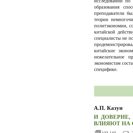
исследований по 
образования спо
преподаватели бы
теории немногочи
политэкономии, с
китайской действ
специалисты не по
продемонстрирова
китайские эконо
нежелательное п
экономистам соста
специфике.
А.П. Казун
И ДОВЕРИЕ
ВЛИЯЮТ НА