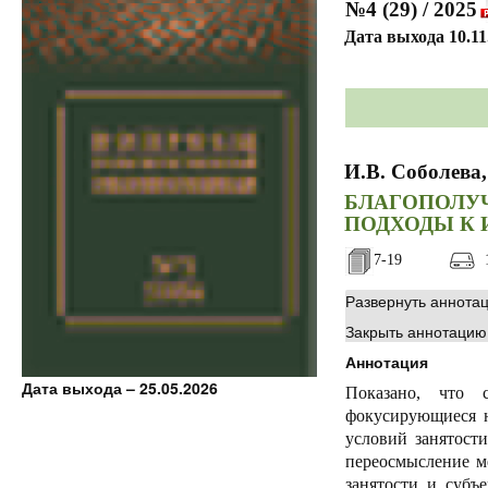
№4 (29) / 2025
Дата выхода 10.11
И.В. Соболева
БЛАГОПОЛУ
ПОДХОДЫ К
7-19
1
Развернуть аннота
Закрыть аннотацию
Аннотация
Дата выхода – 25.05.2026
Показано, что 
фокусирующиеся н
условий занятост
переосмысление м
занятости и субъ