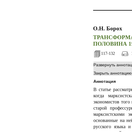
О.Н. Борох
ТРАНСФОРМ
ПОЛОВИНА 19
117-132
1
Развернуть аннота
Закрыть аннотацию
Аннотация
В статье рассмат
когда марксистс
экономистов того
старой профессу
марксистскими э
основанные на не
русского языка 