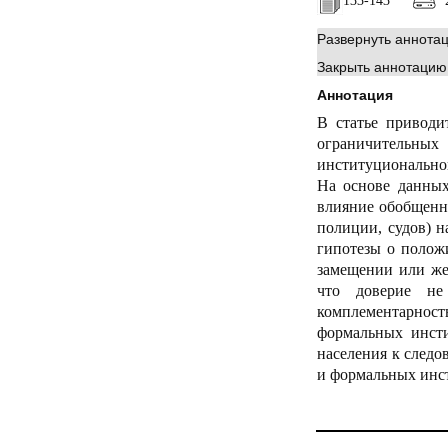
133-143
2
Развернуть аннота
Закрыть аннотацию
Аннотация
В статье приводи
ограничительных
институциональной
На основе данных
влияние обобщенно
полиции, судов) 
гипотезы о полож
замещении или же
что доверие не 
комплементарност
формальных инст
населения к следо
и формальных инс