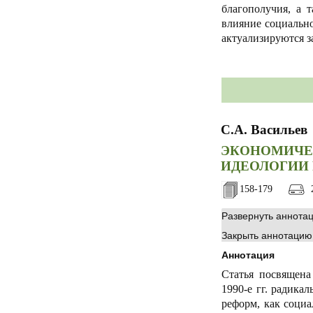
благополучия, а 
влияние социально
актуализируются з
С.А. Васильев
ЭКОНОМИЧЕ
ИДЕОЛОГИИ
158-179
2
Развернуть аннота
Закрыть аннотацию
Аннотация
Статья посвящена
1990-е гг. радик
реформ, как социа