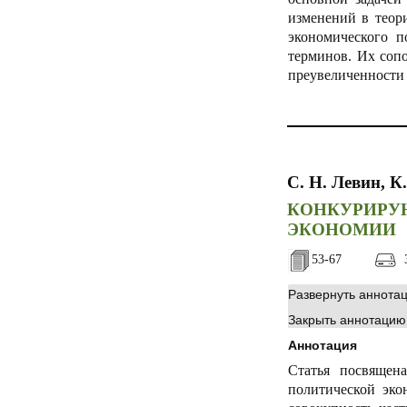
изменений в теор
экономического п
терминов. Их соп
преувеличенности
С. Н. Левин, К
КОНКУРИР
ЭКОНОМИИ
53-67
3
Развернуть аннота
Закрыть аннотацию
Аннотация
Статья посвящена
политической эко