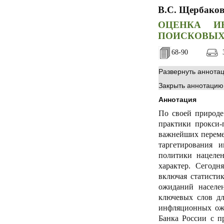
В.С. Щербако
ОЦЕНКА И
ПОИСКОВЫХ 
68-90
3
Развернуть аннота
Закрыть аннотацию
Аннотация
По своей природе
практики прокси-
важнейших переме
таргетирования 
политики нацеле
характер. Сегодн
включая статисти
ожиданий населен
ключевых слов дл
инфляционных ожи
Банка России с п