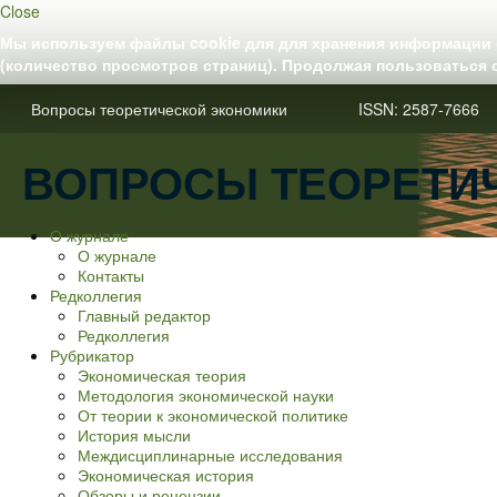
Close
Мы используем файлы cookie для для хранения информации о
(количество просмотров страниц). Продолжая пользоваться 
Вопросы теоретической экономики ISSN: 2587-7666
ВОПРОСЫ ТЕОРЕТИ
О журнале
О журнале
Контакты
Редколлегия
Главный редактор
Редколлегия
Рубрикатор
Экономическая теория
Методология экономической науки
От теории к экономической политике
История мысли
Междисциплинарные исследования
Экономическая история
Обзоры и рецензии