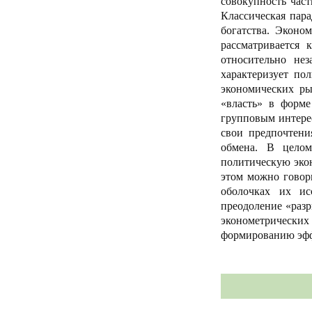
совокупность час
Классическая пар
богатства. Эконо
рассматривается 
относительно нез
характеризует по
экономических ры
«власть» в форме
групповым интерес
свои предпочтени
обмена. В целом
политическую эко
этом можно говор
оболочках их ис
преодоление «раз
эконометрически
формированию эфф