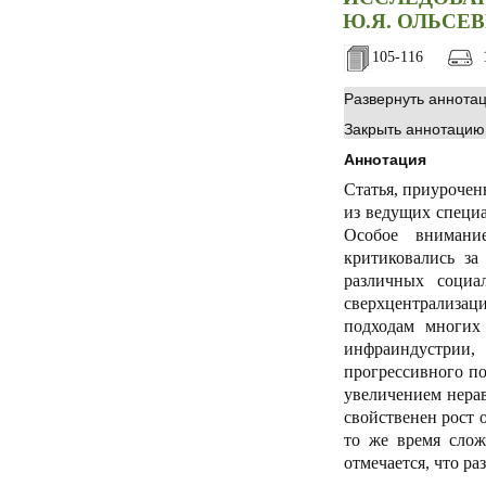
Ю.Я. ОЛЬСЕ
105-116
1
Развернуть аннота
Закрыть аннотацию
Аннотация
Статья, приурочен
из ведущих специ
Особое внимани
критиковались за
различных социа
сверхцентрализац
подходам многих 
инфраиндустрии,
прогрессивного по
увеличением нерав
свойственен рост 
то же время слож
отмечается, что р